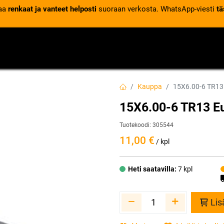
laa
renkaat ja vanteet helposti
suoraan verkosta. WhatsApp-viesti
tä
VENTTIILIT
RENGASPALVELUT
RENGASTIETOA
Kauppa
15X6.00-6 TR13
15X6.00-6 TR13 Eu
Tuotekoodi:
305544
11,00
€
/ kpl
Heti saatavilla:
7 kpl
Lis