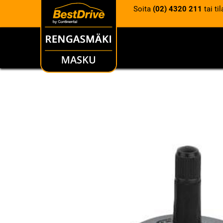
Soita
(02) 4320 211
tai ti
RENKAAT
VANTEET