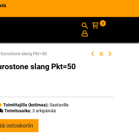
stä
.
0
AJANKOHTAISTA
INFO
 Eurostone slang Pkt=50
rostone slang Pkt=50
Toimittajilla (kotimaa):
Saatavilla
Toimitusaika:
3 arkipäivää
ää ostoskoriin