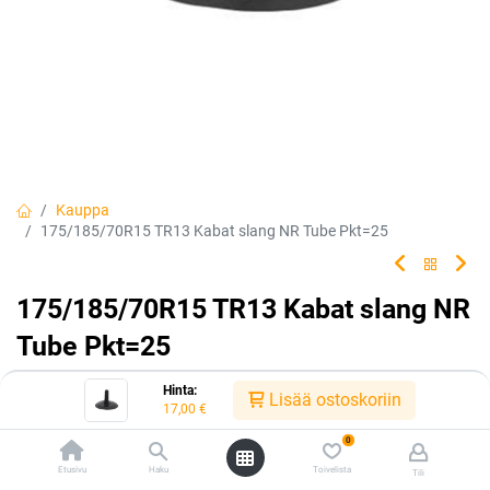
Kauppa
175/185/70R15 TR13 Kabat slang NR Tube Pkt=25
175/185/70R15 TR13 Kabat slang NR
Tube Pkt=25
Tuotekoodi:
305629
Hinta:
Lisää ostoskoriin
17,00
€
17,00
€
/ kpl
0
Etusivu
Haku
Toivelista
Tili
Heti saatavilla:
Toimittajilla (kotimaa):
Saatavilla