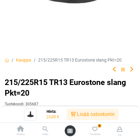
Kauppa
215/225R15 TR13 Eurostone slang Pkt=20
215/225R15 TR13 Eurostone slang
Pkt=20
Tuotekoodi:
305687
Hinta:
22,00
€
Lisää ostoskoriin
/ kpl
22,00
€
0
Heti saatavilla:
Toimittajilla (kotimaa):
Saatavilla
Etusivu
Haku
Toivelista
Tili
6 kpl
Toimitusaika:
3 arkipäivää