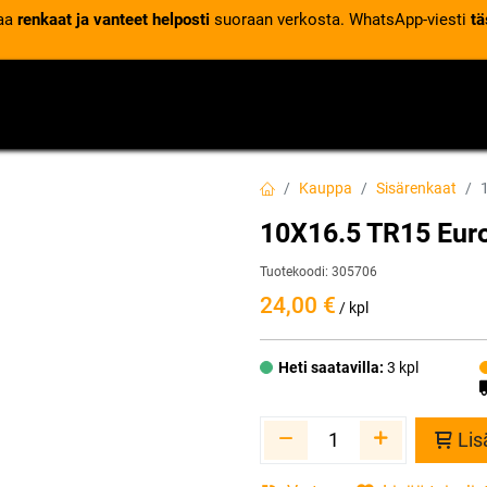
laa
renkaat ja vanteet helposti
suoraan verkosta. WhatsApp-viesti
tä
VENTTIILIT
RENGASPALVELUT
RENGASTIETOA
Kauppa
Sisärenkaat
10X16.5 TR15 Euro
Tuotekoodi:
305706
24,00
€
/ kpl
Heti saatavilla:
3 kpl
Lis