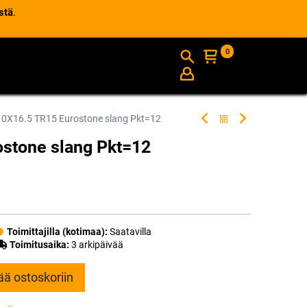
stä
.
0
AJANKOHTAISTA
INFO
10X16.5 TR15 Eurostone slang Pkt=12
stone slang Pkt=12
Toimittajilla (kotimaa):
Saatavilla
Toimitusaika:
3 arkipäivää
ää ostoskoriin