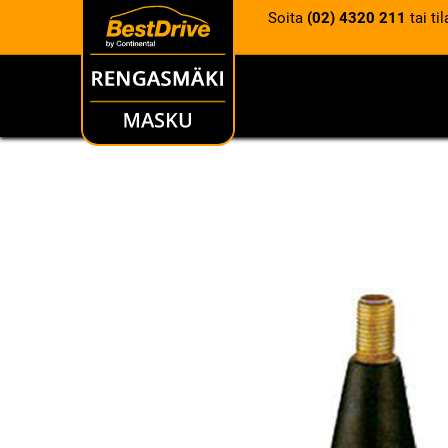
Soita
(02) 4320 211
tai ti
RENKAAT
VANTEET