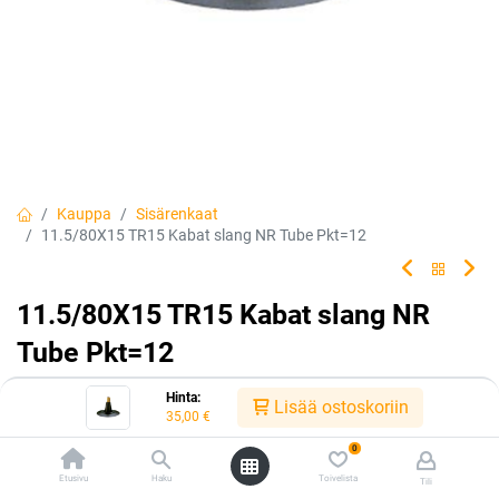
Kauppa
Sisärenkaat
11.5/80X15 TR15 Kabat slang NR Tube Pkt=12
11.5/80X15 TR15 Kabat slang NR
Tube Pkt=12
Tuotekoodi:
305787
Hinta:
Lisää ostoskoriin
35,00
€
35,00
€
/ kpl
0
Etusivu
Haku
Toivelista
Tili
Heti saatavilla:
Toimittajilla (kotimaa):
Saatavilla