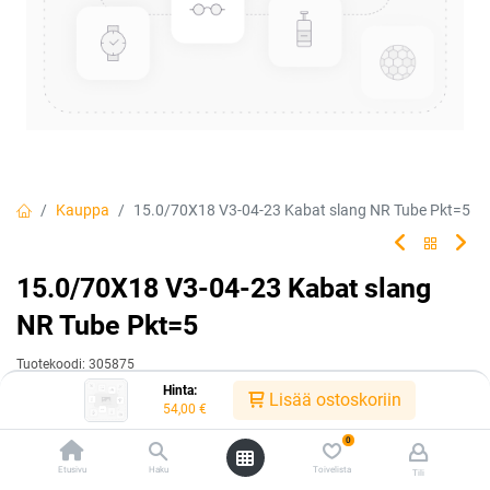
Kauppa
15.0/70X18 V3-04-23 Kabat slang NR Tube Pkt=5
15.0/70X18 V3-04-23 Kabat slang
NR Tube Pkt=5
Tuotekoodi:
305875
Hinta:
54,00
€
Lisää ostoskoriin
/ kpl
54,00
€
0
Heti saatavilla:
Toimittajilla (kotimaa):
Saatavilla
Etusivu
Haku
Toivelista
Tili
1 kpl
Toimitusaika:
3 arkipäivää