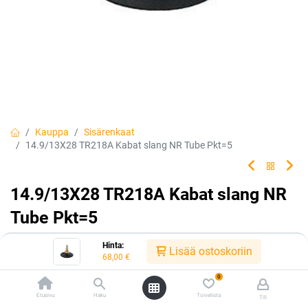
Kauppa
Sisärenkaat
14.9/13X28 TR218A Kabat slang NR Tube Pkt=5
14.9/13X28 TR218A Kabat slang NR
Tube Pkt=5
Tuotekoodi:
305927
Hinta:
Lisää ostoskoriin
68,00
€
68,00
€
/ kpl
0
Etusivu
Haku
Toivelista
Tili
Heti saatavilla:
Toimittajilla (kotimaa):
Saatavilla