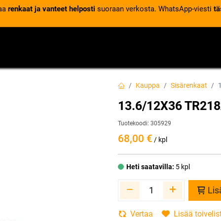
laa
renkaat ja vanteet helposti
suoraan verkosta. WhatsApp-viesti
tä
VENTTIILIT
RENGASPALVELUT
RENGASTIETOA
Kauppa
Sisärenkaat
13.6/12X36 TR218
Tuotekoodi:
305929
68,00
€
/ kpl
Heti saatavilla:
5 kpl
Lis
Vertaa
Lisää toivelis