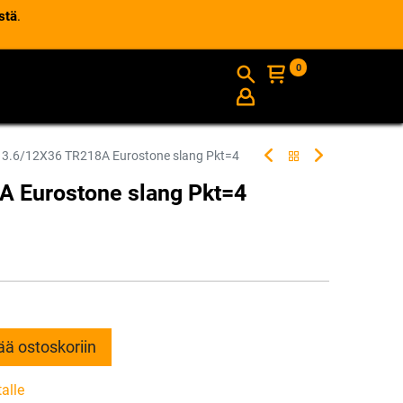
stä
.
0
AJANKOHTAISTA
INFO
13.6/12X36 TR218A Eurostone slang Pkt=4
A Eurostone slang Pkt=4
ää ostoskoriin
talle