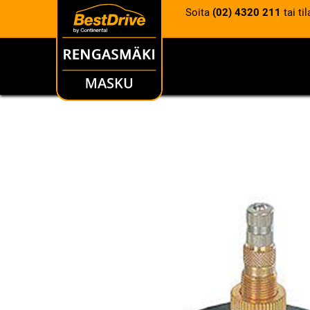
Soita
(02) 4320 211
tai ti
RENKAAT
VANTEET