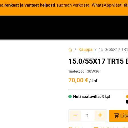
laa
renkaat ja vanteet helposti
suoraan verkosta. WhatsApp-viesti
tä
VENTTIILIT
RENGASPALVELUT
RENGASTIETOA
Kauppa
15.0/55X17 TR1
15.0/55X17 TR15 E
Tuotekoodi:
305936
70,00
€
/ kpl
Heti saatavilla:
3 kpl
Lis