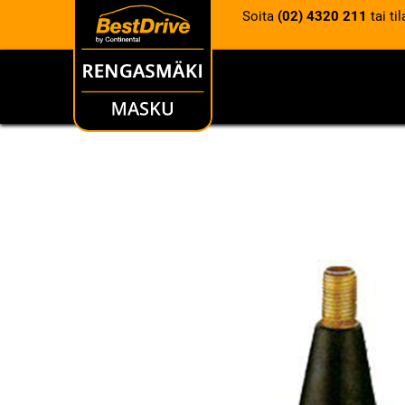
Soita
(02) 4320 211
tai ti
RENKAAT
VANTEET