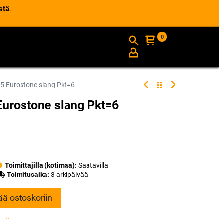
stä
.
0
AJANKOHTAISTA
INFO
5 Eurostone slang Pkt=6
urostone slang Pkt=6
Toimittajilla (kotimaa):
Saatavilla
Toimitusaika:
3 arkipäivää
ää ostoskoriin