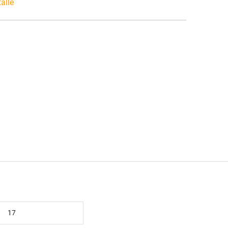
talle
17