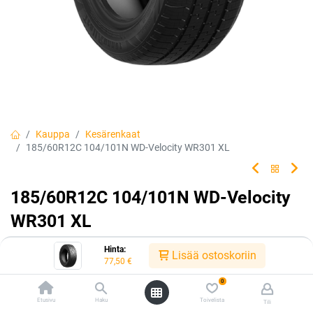
Kauppa
Kesärenkaat
185/60R12C 104/101N WD-Velocity WR301 XL
185/60R12C 104/101N WD-Velocity
WR301 XL
EAN:
5705054272094
Tuotekoodi:
306012
Hinta:
Lisää ostoskoriin
77,50
€
77,50
€
/ kpl
0
Etusivu
Haku
Toivelista
Tili
Heti saatavilla:
Toimittajilla (kotimaa):
Saatavilla