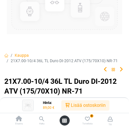
Kauppa
21X7.00-10/4 36L TL Duro DI-2012 ATV (175/70X10) NR-71
21X7.00-10/4 36L TL Duro DI-2012
ATV (175/70X10) NR-71
EAN:
5705051029776
Tuotekoodi:
306123
Hinta:
Lisää ostoskoriin
89,00
€
89,00
€
/ kpl
0
Etusivu
Haku
Toivelista
Tili
Toimittajilla (kotimaa):
Saatavilla