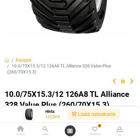
Kauppa
10.0/75X15.3/12 126A8 TL Alliance 328 Value Plus
(260/70X15.3)
10.0/75X15.3/12 126A8 TL Alliance
328 Value Plus (260/70X15.3)
Hinta:
Lisää ostoskoriin
132,00
€
0
EAN:
5705052317957
Tuotekoodi:
306248
Etusivu
Haku
Toivelista
Tili
Tällä tuotteella ei ole kelvollista yhdistelmää.