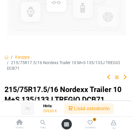
Kauppa
215/75R17.5/16 Nordexx Trailer 10 M+S 135/133J TREGIO
DCB71
215/75R17.5/16 Nordexx Trailer 10
M+S 135/133J TREGIO DCB71
Hinta:
Lisää ostoskoriin
Tuotekoodi:
306361
209,00
€
209,00
€
/ kpl
0
Etusivu
Haku
Toivelista
Tili