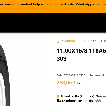
laa
renkaat ja vanteet helposti
suoraan verkosta. WhatsApp-viesti
tä
VENTTIILIT
RENGASPALVELUT
RENGASTIETOA
Kauppa
11.00X16/8 118
11.00X16/8 118A6
303
EAN:
5705051280535
Tuotekoodi:
258,00
€
/ kpl
Toimittajilla (kotimaa):
Saatav
Toimitusaika:
3 arkipäivää