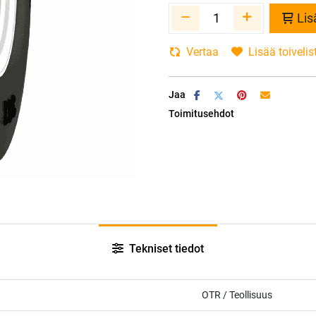
Lis
Vertaa
Lisää toivelis
Jaa
Toimitusehdot
Tekniset tiedot
OTR / Teollisuus