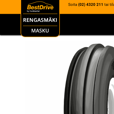
Soita
(02) 4320 211
tai ti
RENKAAT
VANTEET