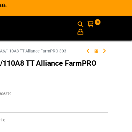
stä
.
0
AJANKOHTAISTA
INFO
A6/110A8 TT Alliance FarmPRO 303
/110A8 TT Alliance FarmPRO
306379
illa