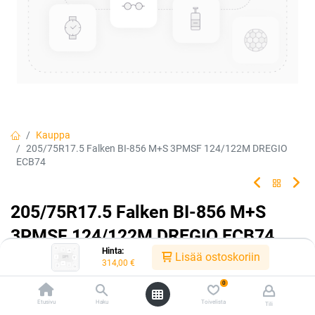
Kauppa
205/75R17.5 Falken BI-856 M+S 3PMSF 124/122M DREGIO
ECB74
205/75R17.5 Falken BI-856 M+S
3PMSF 124/122M DREGIO ECB74
Hinta:
Lisää ostoskoriin
EAN:
5705052537706
Tuotekoodi:
306467
314,00
€
0
Tällä tuotteella ei ole kelvollista yhdistelmää.
Etusivu
Haku
Toivelista
Tili