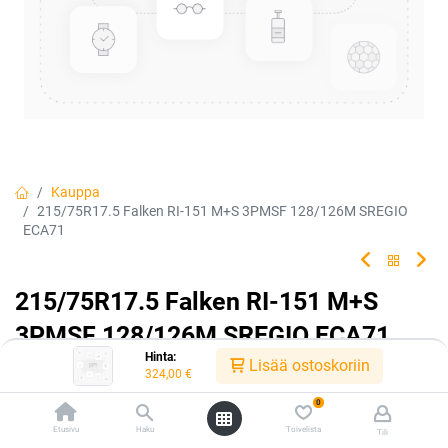
Kauppa
215/75R17.5 Falken RI-151 M+S 3PMSF 128/126M SREGIO
ECA71
215/75R17.5 Falken RI-151 M+S
3PMSF 128/126M SREGIO ECA71
Hinta:
Lisää ostoskoriin
EAN:
5705053316362
Tuotekoodi:
306481
324,00
€
324,00
€
/ kpl
0
Etusivu
Haku
Toivelista
Tili