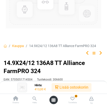
Kauppa
14.9X24/12 136A8 TT Alliance FarmPRO 324
14.9X24/12 136A8 TT Alliance
FarmPRO 324
EAN:
5705051714504
Tuotekoodi:
306600
Hinta:
Lisää ostoskoriin
Tällä tuotteella ei ole kelvollista yhdistelmää.
413,00
€
0
Etusivu
Haku
Toivelista
Tili
Jaa