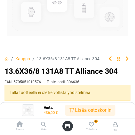
Kauppa
13.6X36/8 131A8 TT Alliance 304
13.6X36/8 131A8 TT Alliance 304
EAN:
5705051010576
Tuotekoodi:
306636
Tällä tuotteella ei ole kelvollista yhdistelmää.
Hinta:
Lisää ostoskoriin
436,00
€
Jaa
Toimitusehdot
0
Etusivu
Haku
Toivelista
Tili