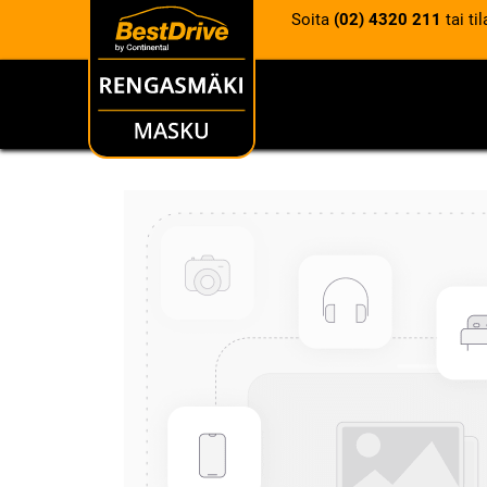
Soita
(02) 4320 211
tai ti
RENKAAT
VANTEET