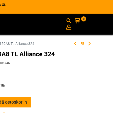
stä
.
0
AJANKOHTAISTA
INFO
59A8 TL Alliance 324
A8 TL Alliance 324
306746
illa
ää ostoskoriin