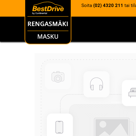
Soita
(02) 4320 211
tai ti
RENKAAT
VANTEET