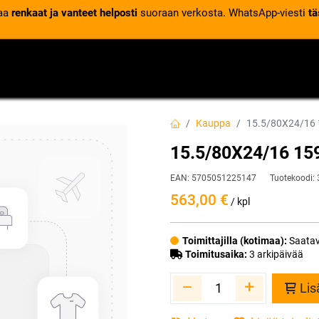
laa
renkaat ja vanteet helposti
suoraan verkosta. WhatsApp-viesti
tä
VENTTIILIT
RENGASPALVELUT
RENGASTIETOA
Kauppa
15.5/80X24/16 1
15.5/80X24/16 159
EAN:
5705051225147
Tuotekoodi:
563,00
€
/ kpl
Toimittajilla (kotimaa):
Saatav
Toimitusaika:
3 arkipäivää
Lis