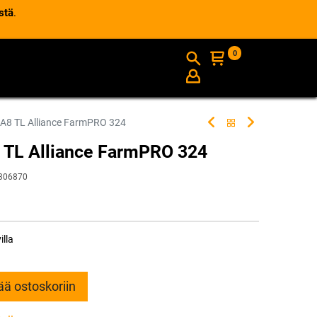
stä
.
0
AJANKOHTAISTA
INFO
A8 TL Alliance FarmPRO 324
 TL Alliance FarmPRO 324
306870
illa
ää ostoskoriin