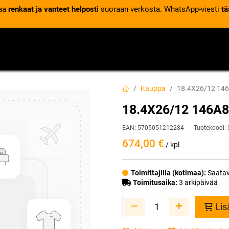
laa
renkaat ja vanteet helposti
suoraan verkosta. WhatsApp-viesti
tä
VENTTIILIT
RENGASPALVELUT
RENGASTIETOA
Kauppa
18.4X26/12 146
18.4X26/12 146A8
EAN:
5705051212284
Tuotekoodi:
674,00
€
/ kpl
Toimittajilla (kotimaa):
Saatav
Toimitusaika:
3 arkipäivää
Lis