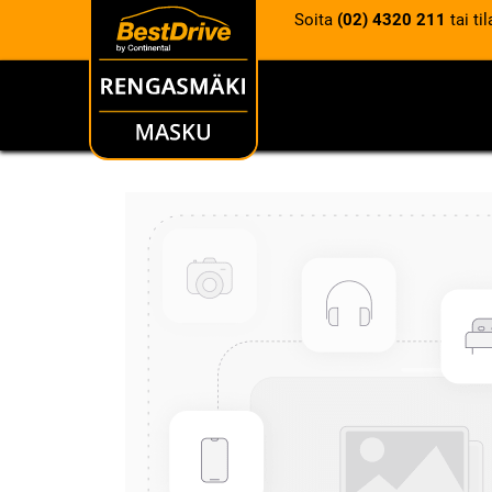
Soita
(02) 4320 211
tai ti
RENKAAT
VANTEET