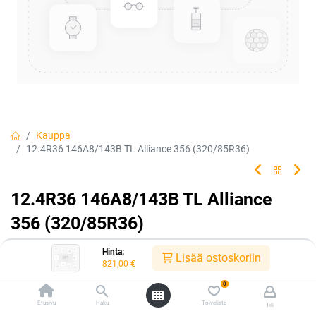
Kauppa
12.4R36 146A8/143B TL Alliance 356 (320/85R36)
12.4R36 146A8/143B TL Alliance
356 (320/85R36)
EAN:
5705055028799
Tuotekoodi:
306994
Hinta:
Lisää ostoskoriin
821,00
€
Tällä tuotteella ei ole kelvollista yhdistelmää.
0
Etusivu
Haku
Toivelista
Tili