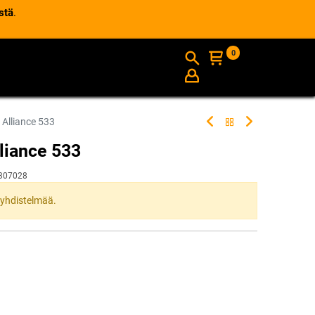
stä
.
0
AJANKOHTAISTA
INFO
Alliance 533
liance 533
307028
ta yhdistelmää.