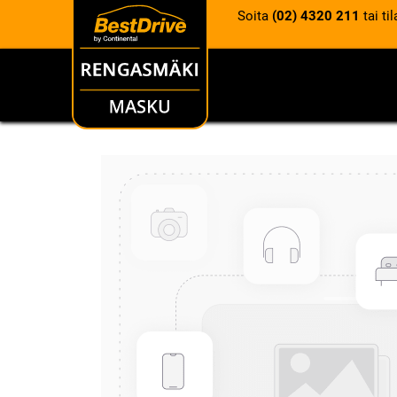
Soita
(02) 4320 211
tai ti
RENKAAT
VANTEET