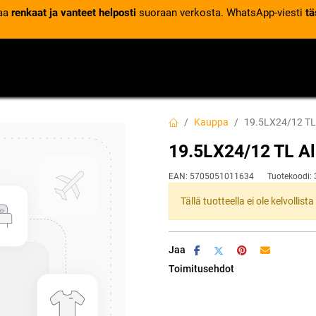
laa
renkaat ja vanteet helposti
suoraan verkosta. WhatsApp-viesti
tä
VENTTIILIT
RENGASPALVELUT
RENGASTIETOA
Kauppa
19.5LX24/12 TL 
19.5LX24/12 TL Al
EAN:
5705051011634
Tuotekoodi:
Tällä tuotteella ei ole kelvollis
Jaa
Toimitusehdot