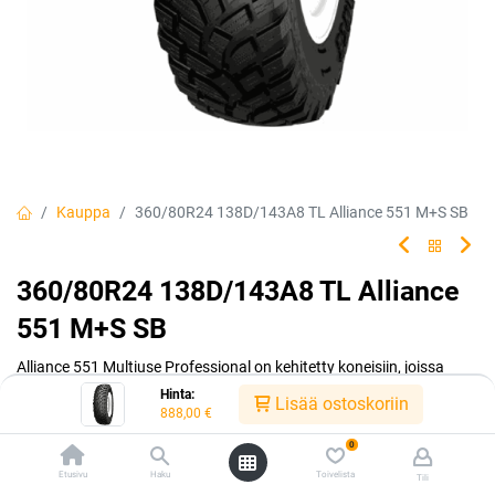
Kauppa
360/80R24 138D/143A8 TL Alliance 551 M+S SB
360/80R24 138D/143A8 TL Alliance
551 M+S SB
Alliance 551 Multiuse Professional on kehitetty koneisiin, joissa
vaaditaan parasta pitokykyä.
Hinta:
Lisää ostoskoriin
888,00
€
EAN:
5705052659613
Tuotekoodi:
307100
0
888,00
€
/ kpl
Etusivu
Haku
Toivelista
Tili