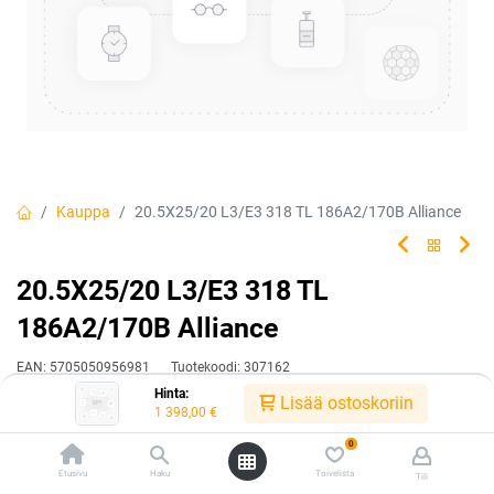
Kauppa
20.5X25/20 L3/E3 318 TL 186A2/170B Alliance
20.5X25/20 L3/E3 318 TL
186A2/170B Alliance
EAN:
5705050956981
Tuotekoodi:
307162
Hinta:
1 398,00
€
Lisää ostoskoriin
/ kpl
1 398,00
€
0
Toimittajilla (kotimaa):
Saatavilla
Etusivu
Haku
Toivelista
Tili
Toimitusaika:
3 arkipäivää