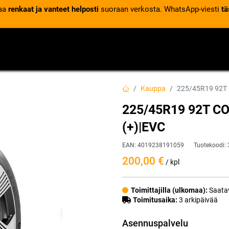
laa
renkaat ja vanteet helposti
suoraan verkosta. WhatsApp-viesti
tä
VENTTIILIT
RENGASPALVELUT
RENGASTIETOA
Kauppa
225/45R19 92T
225/45R19 92T 
(+)|EVC
EAN:
4019238191059
Tuotekoodi:
200,00
€
/ kpl
Toimittajilla (ulkomaa):
Saatav
Toimitusaika:
3 arkipäivää
Asennuspalvelu