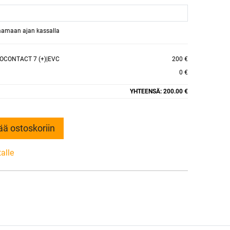
raamaan ajan kassalla
OCONTACT 7 (+)|EVC
200 €
0 €
YHTEENSÄ:
200.00 €
ää ostoskoriin
talle