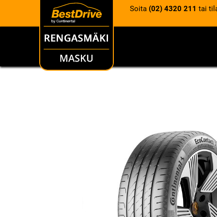
Soita
(02) 4320 211
tai ti
RENKAAT
VANTEET