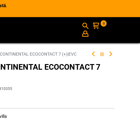
stä
.
0
AJANKOHTAISTA
INFO
 CONTINENTAL ECOCONTACT 7 (+)|EVC
CONTINENTAL ECOCONTACT 7
310355
illa