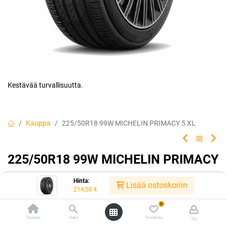
Kestävää turvallisuutta.
Kauppa
225/50R18 99W MICHELIN PRIMACY 5 XL
225/50R18 99W MICHELIN PRIMACY
5 XL
Hinta:
Lisää ostoskoriin
214,50
€
Luotettava rengasvalintasi jokapäiväiseen ajoon. Rengas tarjoaa
erinomaisen turvallisuuden ja kestävyyden, jolloin sinä ja
0
matkustajasi voitte matkata turvallisin mielin kilometri toisensa
Etusivu
Haku
Toivelista
Tili
jälkeen.