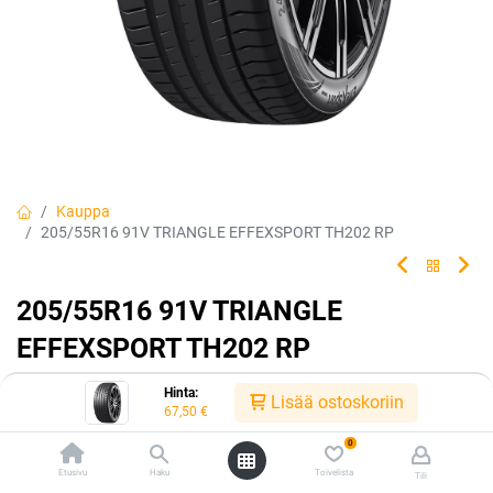
Kauppa
205/55R16 91V TRIANGLE EFFEXSPORT TH202 RP
205/55R16 91V TRIANGLE
EFFEXSPORT TH202 RP
EAN:
6959753235341
Tuotekoodi:
320687
Hinta:
Lisää ostoskoriin
67,50
€
67,50
€
/ kpl
0
Etusivu
Haku
Toivelista
Tili
Toimittajilla (kotimaa):
Saatavilla