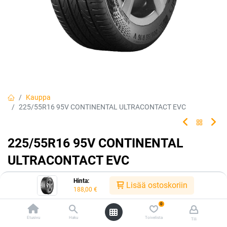
Kauppa
225/55R16 95V CONTINENTAL ULTRACONTACT EVC
225/55R16 95V CONTINENTAL
ULTRACONTACT EVC
Tehty kestämään.
Hinta:
Lisää ostoskoriin
188,00
€
EAN:
4019238078503
Tuotekoodi:
321497
0
Tällä tuotteella ei ole kelvollista yhdistelmää.
Etusivu
Haku
Toivelista
Tili