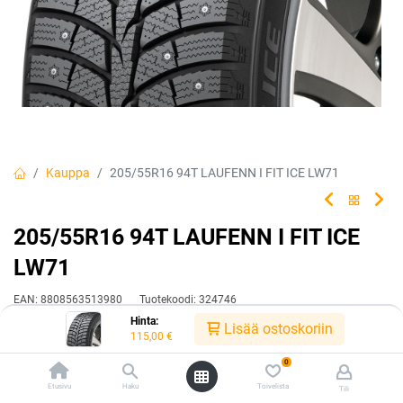
Kauppa
205/55R16 94T LAUFENN I FIT ICE LW71
205/55R16 94T LAUFENN I FIT ICE
LW71
EAN:
8808563513980
Tuotekoodi:
324746
Hinta:
115,00
€
Lisää ostoskoriin
/ kpl
115,00
€
0
Heti saatavilla:
Toimittajilla (kotimaa):
Saatavilla
Etusivu
Haku
Toivelista
Tili
2 kpl
Toimitusaika:
3 arkipäivää