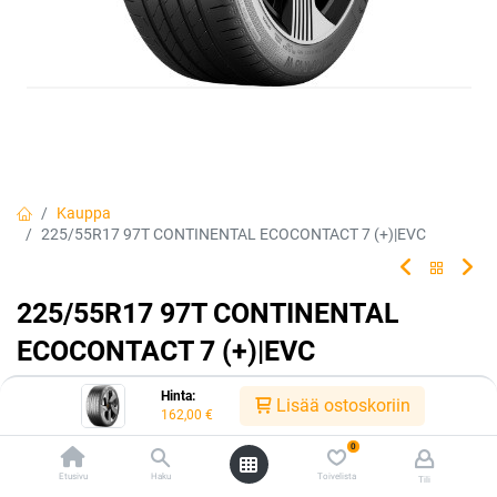
Kauppa
225/55R17 97T CONTINENTAL ECOCONTACT 7 (+)|EVC
225/55R17 97T CONTINENTAL
ECOCONTACT 7 (+)|EVC
EAN:
4019238191011
Tuotekoodi:
325672
Hinta:
Lisää ostoskoriin
162,00
€
162,00
€
/ kpl
0
Etusivu
Haku
Toivelista
Tili
Toimittajilla (ulkomaa):
Saatavilla