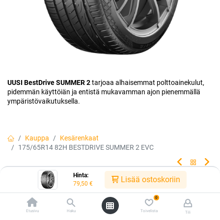
UUSI BestDrive SUMMER 2
tarjoaa alhaisemmat polttoainekulut,
pidemmän käyttöiän ja entistä mukavamman ajon pienemmällä
ympäristövaikutuksella.
Kauppa
Kesärenkaat
175/65R14 82H BESTDRIVE SUMMER 2 EVC
Hinta:
Lisää ostoskoriin
175/65R14 82H BESTDRIVE
79,50
€
SUMMER 2 EVC
0
Etusivu
Haku
Toivelista
Tili
Huippu-uutuus, made by Continental. Uusi seos, viimeistelty kuvio ja