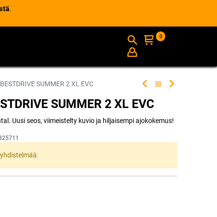
stä
.
0
AJANKOHTAISTA
INFO
 BESTDRIVE SUMMER 2 XL EVC
ESTDRIVE SUMMER 2 XL EVC
l. Uusi seos, viimeistelty kuvio ja hiljaisempi ajokokemus!
325711
ta yhdistelmää.