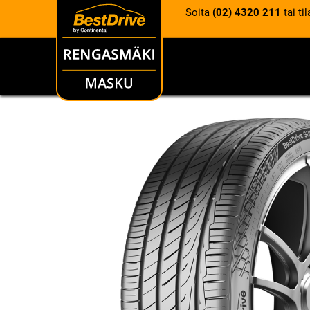
Soita
(02) 4320 211
tai ti
RENKAAT
VANTEET