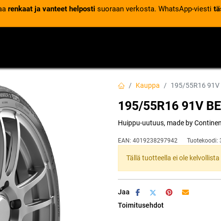
laa
renkaat ja vanteet helposti
suoraan verkosta. WhatsApp-viesti
tä
VENTTIILIT
RENGASPALVELUT
RENGASTIETOA
Kauppa
195/55R16 91V
195/55R16 91V B
Huippu-uutuus, made by Continenta
EAN:
4019238297942
Tuotekoodi:
Tällä tuotteella ei ole kelvollis
Jaa
Toimitusehdot