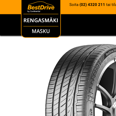
Soita
(02) 4320 211
tai ti
RENKAAT
VANTEET