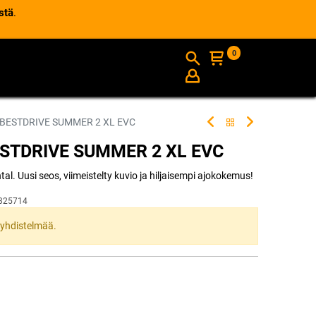
stä
.
0
AJANKOHTAISTA
INFO
 BESTDRIVE SUMMER 2 XL EVC
ESTDRIVE SUMMER 2 XL EVC
l. Uusi seos, viimeistelty kuvio ja hiljaisempi ajokokemus!
325714
ta yhdistelmää.