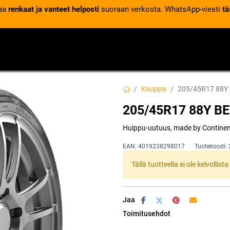
laa
renkaat ja vanteet helposti
suoraan verkosta. WhatsApp-viesti
tä
VENTTIILIT
RENGASPALVELUT
RENGASTIETOA
Kauppa
205/45R17 88Y
205/45R17 88Y B
Huippu-uutuus, made by Continenta
EAN:
4019238298017
Tuotekoodi:
Tällä tuotteella ei ole kelvollis
Jaa
Toimitusehdot