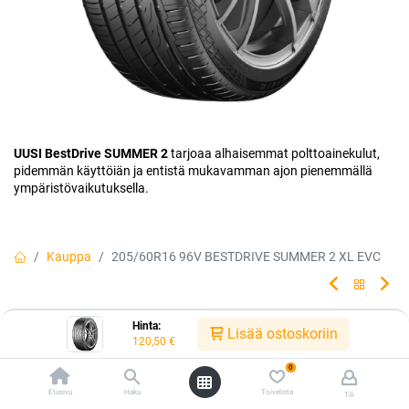
UUSI BestDrive SUMMER 2
tarjoaa alhaisemmat polttoainekulut,
pidemmän käyttöiän ja entistä mukavamman ajon pienemmällä
ympäristövaikutuksella.
Kauppa
205/60R16 96V BESTDRIVE SUMMER 2 XL EVC
205/60R16 96V BESTDRIVE
Hinta:
Lisää ostoskoriin
120,50
€
SUMMER 2 XL EVC
0
Huippu-uutuus, made by Continental. Uusi seos, viimeistelty kuvio ja
Etusivu
Haku
Toivelista
Tili
hiljaisempi ajokokemus!