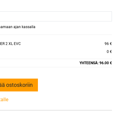
raamaan ajan kassalla
ER 2 XL EVC
96 €
0 €
YHTEENSÄ:
96.00 €
ää ostoskoriin
talle