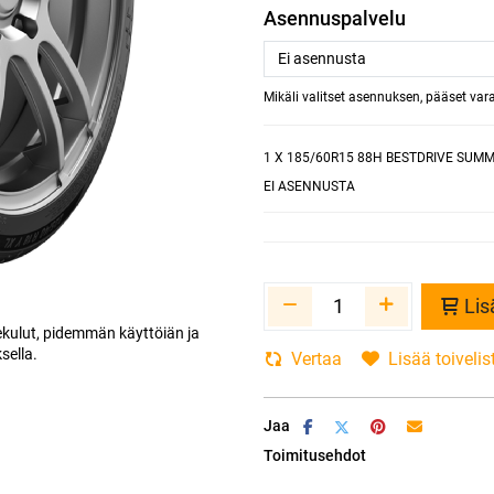
Asennuspalvelu
Mikäli valitset asennuksen, pääset va
1
X 185/60R15 88H BESTDRIVE SUMM
EI ASENNUSTA
Lis
kulut, pidemmän käyttöiän ja
ella.
Vertaa
Lisää toivelis
Jaa
Toimitusehdot