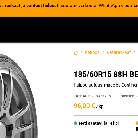
laa
renkaat ja vanteet helposti
suoraan verkosta. WhatsApp-viesti
tä
VENTTIILIT
RENGASPALVELUT
RENGASTIETOA
Kauppa
Kesärenkaat
185/60R15 88H B
Huippu-uutuus, made by Continenta
EAN:
4019238323795
Tuotekoodi:
96,00
€
/ kpl
Heti saatavilla:
4 kpl