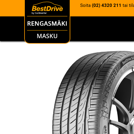
Soita
(02) 4320 211
tai ti
RENKAAT
VANTEET