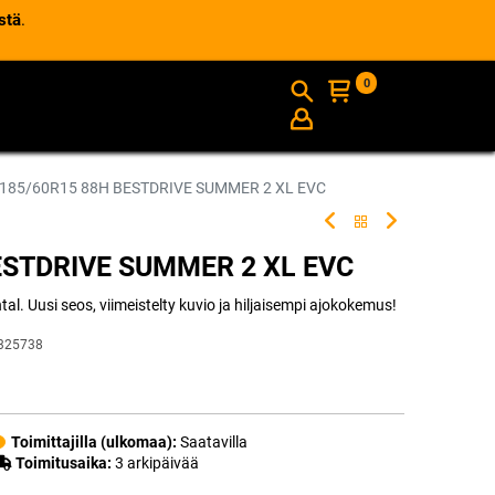
stä
.
0
AJANKOHTAISTA
INFO
185/60R15 88H BESTDRIVE SUMMER 2 XL EVC
ESTDRIVE SUMMER 2 XL EVC
l. Uusi seos, viimeistelty kuvio ja hiljaisempi ajokokemus!
325738
Toimittajilla (ulkomaa):
Saatavilla
Toimitusaika:
3 arkipäivää