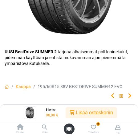
UUSI BestDrive SUMMER 2
tarjoaa alhaisemmat polttoainekulut,
pidemmän käyttöiän ja entistä mukavamman ajon pienemmällä
ympäristövaikutuksella.
Kauppa
195/60R15 88V BESTDRIVE SUMMER 2 EVC
195/60R15 88V BESTDRIVE
Hinta:
Lisää ostoskoriin
98,00
€
SUMMER 2 EVC
0
Huippu-uutuus, made by Continental. Uusi seos, viimeistelty kuvio ja
Etusivu
Haku
Toivelista
Tili
hiljaisempi ajokokemus!