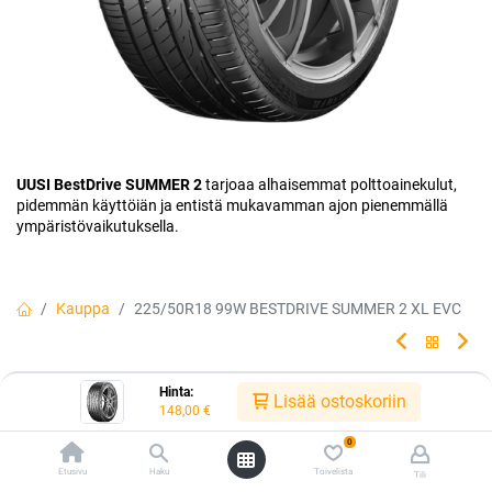
UUSI BestDrive SUMMER 2
tarjoaa alhaisemmat polttoainekulut,
pidemmän käyttöiän ja entistä mukavamman ajon pienemmällä
ympäristövaikutuksella.
Kauppa
225/50R18 99W BESTDRIVE SUMMER 2 XL EVC
225/50R18 99W BESTDRIVE
Hinta:
Lisää ostoskoriin
148,00
€
SUMMER 2 XL EVC
0
Huippu-uutuus, made by Continental. Uusi seos, viimeistelty kuvio ja
Etusivu
Haku
Toivelista
Tili
hiljaisempi ajokokemus!