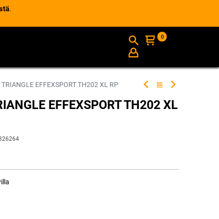
stä
.
0
AJANKOHTAISTA
INFO
 TRIANGLE EFFEXSPORT TH202 XL RP
RIANGLE EFFEXSPORT TH202 XL
326264
illa