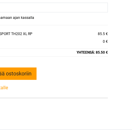
raamaan ajan kassalla
SPORT TH202 XL RP
85.5 €
0 €
YHTEENSÄ:
85.50 €
ää ostoskoriin
talle