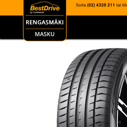
Soita
(02) 4320 211
tai ti
RENKAAT
VANTEET