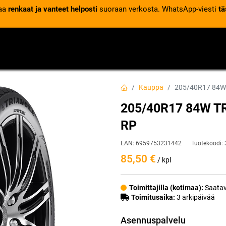
laa
renkaat ja vanteet helposti
suoraan verkosta. WhatsApp-viesti
tä
VENTTIILIT
RENGASPALVELUT
RENGASTIETOA
Kauppa
205/40R17 84W
205/40R17 84W T
RP
EAN:
6959753231442
Tuotekoodi:
85,50
€
/ kpl
Toimittajilla (kotimaa):
Saatav
Toimitusaika:
3 arkipäivää
Asennuspalvelu