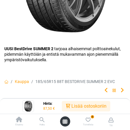
UUSI BestDrive SUMMER 2
tarjoaa alhaisemmat polttoainekulut,
pidemmän käyttöiän ja entistä mukavamman ajon pienemmällä
ympäristövaikutuksella.
Kauppa
185/65R15 88T BESTDRIVE SUMMER 2 EVC
185/65R15 88T BESTDRIVE SUMMER
Hinta:
Lisää ostoskoriin
87,50
€
2 EVC
0
Huippu-uutuus, made by Continental. Uusi seos, viimeistelty kuvio ja
Etusivu
Haku
Toivelista
Tili
hiljaisempi ajokokemus!