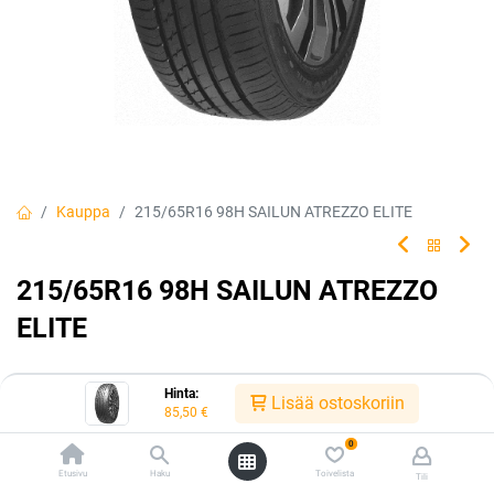
Kauppa
215/65R16 98H SAILUN ATREZZO ELITE
215/65R16 98H SAILUN ATREZZO
ELITE
Hinta:
Lisää ostoskoriin
EAN:
8848116037136
Tuotekoodi:
328495
85,50
€
85,50
€
/ kpl
0
Etusivu
Haku
Toivelista
Tili