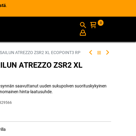
stä
.
0
AJANKOHTAISTA
INFO
 SAILUN ATREZZO ZSR2 XL ECOPOINT3 RP
AILUN ATREZZO ZSR2 XL
kysynnän saavuttanut uuden sukupolven suorituskykyinen
rinomainen hinta-laatusuhde.
329566
illa