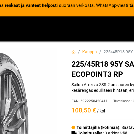
laa
renkaat ja vanteet helposti
suoraan verkosta. WhatsApp-viesti
tä
VENTTIILIT
RENGASPALVELUT
RENGASTIETOA
Kauppa
225/45R18 95Y
225/45R18 95Y S
ECOPOINT3 RP
Sailun Atrezzo ZSR 2 on suuren 
kesärengas edulliseen hintaan, e
EAN:
6922250420411
Tuotekoodi:
108,50
€
/ kpl
Toimittajilla (kotimaa):
Saatav
Toimitusaika:
3 arkipäivää