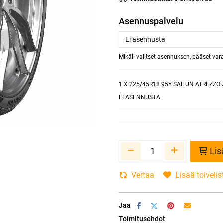
Asennuspalvelu
Mikäli valitset asennuksen, pääset va
1
X 225/45R18 95Y SAILUN ATREZZO 
EI ASENNUSTA
Lis
Vertaa
Lisää toivelis
Jaa
Toimitusehdot