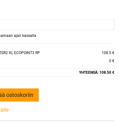
raamaan ajan kassalla
ZSR2 XL ECOPOINT3 RP
108.5 €
0 €
YHTEENSÄ:
108.50 €
ää ostoskoriin
talle