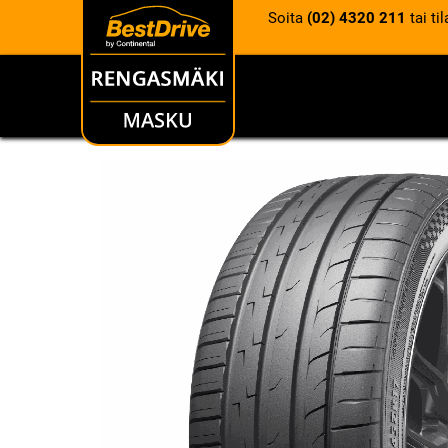
Soita
(02) 4320 211
tai ti
RENKAAT
VANTEET