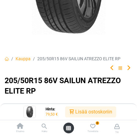
Kauppa
205/50R15 86V SAILUN ATREZZO ELITE RP
205/50R15 86V SAILUN ATREZZO
ELITE RP
Hinta:
Lisää ostoskoriin
EAN:
8848116036887
Tuotekoodi:
329755
79,50
€
79,50
€
/ kpl
0
Etusivu
Haku
Toivelista
Tili