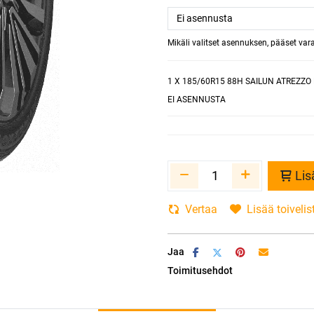
Mikäli valitset asennuksen, pääset va
1
X 185/60R15 88H SAILUN ATREZZO 
EI ASENNUSTA
Lis
Vertaa
Lisää toivelis
Jaa
Toimitusehdot