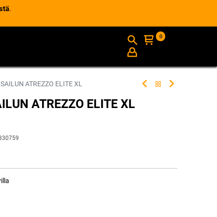
stä
.
0
AJANKOHTAISTA
INFO
 SAILUN ATREZZO ELITE XL
AILUN ATREZZO ELITE XL
330759
illa