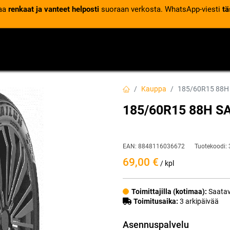
laa
renkaat ja vanteet helposti
suoraan verkosta. WhatsApp-viesti
tä
VENTTIILIT
RENGASPALVELUT
RENGASTIETOA
Kauppa
185/60R15 88H
185/60R15 88H S
EAN:
8848116036672
Tuotekoodi:
69,00
€
/ kpl
Toimittajilla (kotimaa):
Saatav
Toimitusaika:
3 arkipäivää
Asennuspalvelu