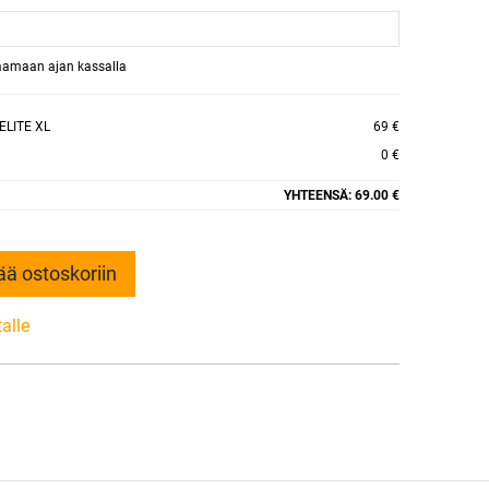
raamaan ajan kassalla
ELITE XL
69 €
0 €
YHTEENSÄ:
69.00 €
ää ostoskoriin
talle