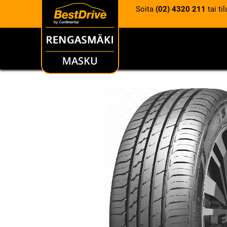
Soita
(02) 4320 211
tai ti
RENKAAT
VANTEET