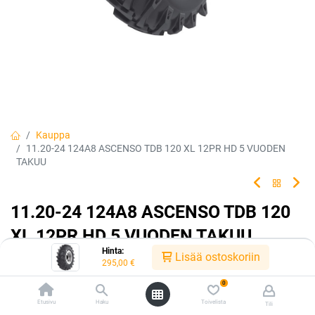
Kauppa
11.20-24 124A8 ASCENSO TDB 120 XL 12PR HD 5 VUODEN
TAKUU
11.20-24 124A8 ASCENSO TDB 120
XL 12PR HD 5 VUODEN TAKUU
Hinta:
Lisää ostoskoriin
EAN:
8904365504772
Tuotekoodi:
330887
295,00
€
295,00
€
/ kpl
0
Etusivu
Haku
Toivelista
Tili