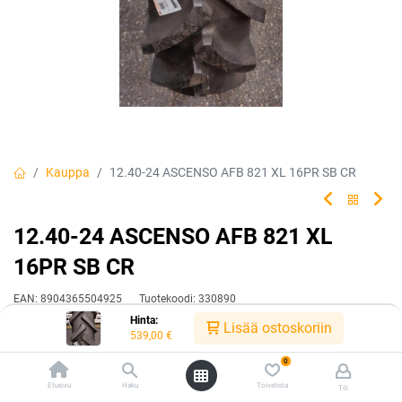
Kauppa
12.40-24 ASCENSO AFB 821 XL 16PR SB CR
12.40-24 ASCENSO AFB 821 XL
16PR SB CR
EAN:
8904365504925
Tuotekoodi:
330890
Hinta:
539,00
€
Lisää ostoskoriin
/ kpl
539,00
€
0
Toimittajilla (kotimaa):
Saatavilla
Etusivu
Haku
Toivelista
Tili
Toimitusaika:
3 arkipäivää