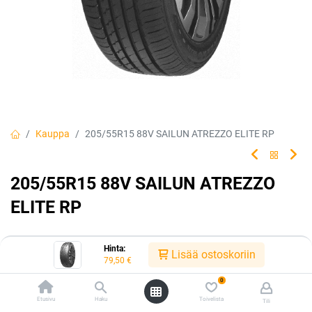
Kauppa
205/55R15 88V SAILUN ATREZZO ELITE RP
205/55R15 88V SAILUN ATREZZO
ELITE RP
Hinta:
Lisää ostoskoriin
EAN:
8848116036900
Tuotekoodi:
331487
79,50
€
79,50
€
/ kpl
0
Etusivu
Haku
Toivelista
Tili