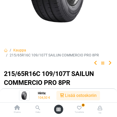
Kauppa
215/65R16C 109/107T SAILUN COMMERCIO PRO 8PR
215/65R16C 109/107T SAILUN
COMMERCIO PRO 8PR
EAN:
6922250419040
Tuotekoodi:
331880
Hinta:
Lisää ostoskoriin
104,50
€
104,50
€
/ kpl
0
Etusivu
Haku
Toivelista
Tili
Toimittajilla (kotimaa):
Saatavilla