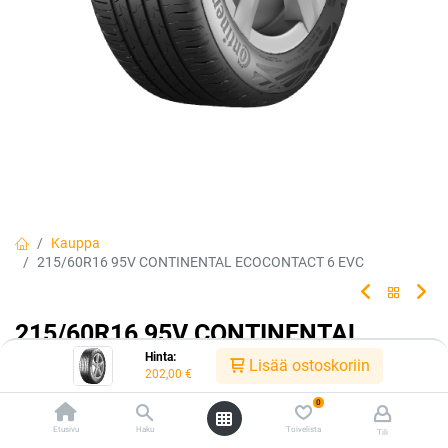
Kauppa
215/60R16 95V CONTINENTAL ECOCONTACT 6 EVC
215/60R16 95V CONTINENTAL
Hinta:
ECOCONTACT 6 EVC
Lisää ostoskoriin
202,00
€
Saavuta enemmän renkaalla, joka tarvitsee vähemmän.
0
Etusivu
Haku
Toivelista
Tili
EAN:
4019238312850
Tuotekoodi:
331968