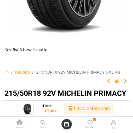
Kestävää turvallisuutta.
Kauppa
215/50R18 92V MICHELIN PRIMACY 5 XL RG
215/50R18 92V MICHELIN PRIMACY
5 XL RG
Hinta:
Lisää ostoskoriin
187,00
€
Luotettava rengasvalintasi jokapäiväiseen ajoon. Rengas tarjoaa
erinomaisen turvallisuuden ja kestävyyden, jolloin sinä ja
0
matkustajasi voitte matkata turvallisin mielin kilometri toisensa
Etusivu
Haku
Toivelista
Tili
jälkeen.